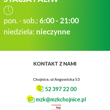
pon. - sob.:
6:00 - 21:00
niedziela:
nieczynne
KONTAKT Z NAMI
Chojnice, ul Angowicka 53
52 397 22 00
mzk@mzkchojnice.pl