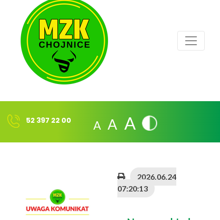
A
A
A
52 397 22 00
2026.06.24
07:20:13