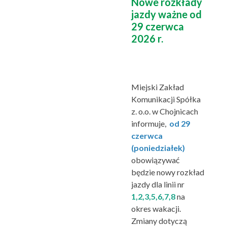
Nowe rozkłady
jazdy ważne od
29 czerwca
2026 r.
Miejski Zakład
Komunikacji Spółka
z. o.o. w Chojnicach
informuje
,
od 29
czerwca
(poniedziałek)
obowiązywać
będzie nowy rozkład
jazdy dla linii nr
1,2,3,5,6,7,8
na
okres wakacji.
Zmiany dotyczą